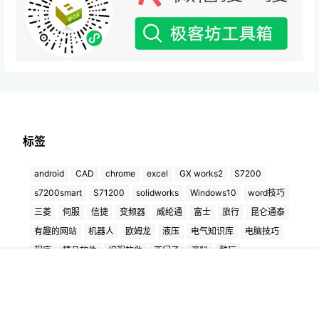
标签
android
CAD
chrome
excel
GX works2
S7200
s7200smart
S71200
solidworks
Windows10
word技巧
三菱
伺服
信捷
变频器
威纶通
富士
旅行
昆仑通泰
有趣的网站
机器人
欧姆龙
液压
电气知识库
电脑技巧
程序
精品软件
编程软件
西门子
资料
酷玩
首页
专题
认证
私信
菜单
我的
极客坊
Copyright © 2026
粤ICP备11014945号