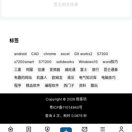
暂无相关结果
标签
android
CAD
chrome
excel
GX works2
S7200
s7200smart
S71200
solidworks
Windows10
word技巧
三菱
伺服
信捷
变频器
威纶通
富士
旅行
昆仑通泰
有趣的网站
机器人
欧姆龙
液压
电气知识库
电脑技巧
程序
精品软件
编程软件
西门子
资料
酷玩
极客坊
Copyright © 2026
粤ICP备11014945号
查询 4 次，耗时 0.0876 秒