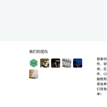
我们的团队
极客坊(
件、软
库，在
件、C
脑使用
索各种
们将助
率！