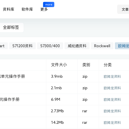
more
资料库
软件库
更多
文章
全部标签
art
S71200资料
S7300/400
威纶通资料
Rockwell
欧姆
文件大小
类别
分类
输出单元操作手册
3.9mb
zip
欧姆龙资料
2.1mb
zip
欧姆龙资料
器单元操作手册
6.9M
zip
欧姆龙资料
2.73Mb
rar
欧姆龙资料
14.2Mb
rar
欧姆龙资料