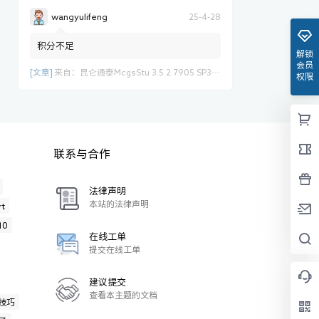
wangyulifeng
25-4-28
积分不足
解锁
会员
[文章]
来自：
昆仑通泰McgsStu 3.5.2.7905 SP3.0最新组态软件
权限
联系与合作
法律声明
本站的法律声明
t
10
在线工单
提交在线工单
建议提交
查看本主题的文档
技巧