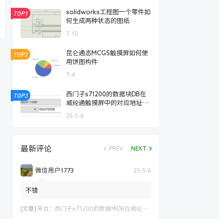
solidworks工程图一个零件如
TOP1
何生成两种状态的图纸
7-10
昆仑通态MCGS触摸屏如何使
TOP2
用饼图构件
7-4
西门子s71200的数据块DB在
TOP3
威纶通触摸屏中的对应地址写
法
25-5-6
最新评论
PREV
NEXT
微信用户1773
25-5-6
不错
[文章]
来自：
西门子s71200的数据块DB在威纶通触摸屏中的对应地址写法