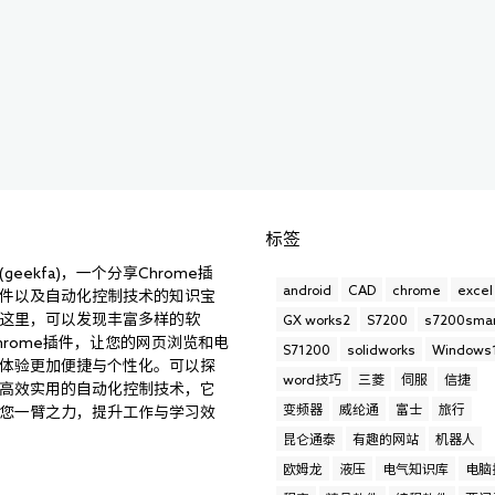
标签
geekfa)，一个分享Chrome插
android
CAD
chrome
excel
件以及自动化控制技术的知识宝
这里，可以发现丰富多样的软
GX works2
S7200
s7200smar
hrome插件，让您的网页浏览和电
S71200
solidworks
Windows
体验更加便捷与个性化。可以探
word技巧
三菱
伺服
信捷
高效实用的自动化控制技术，它
变频器
威纶通
富士
旅行
您一臂之力，提升工作与学习效
昆仑通泰
有趣的网站
机器人
欧姆龙
液压
电气知识库
电脑