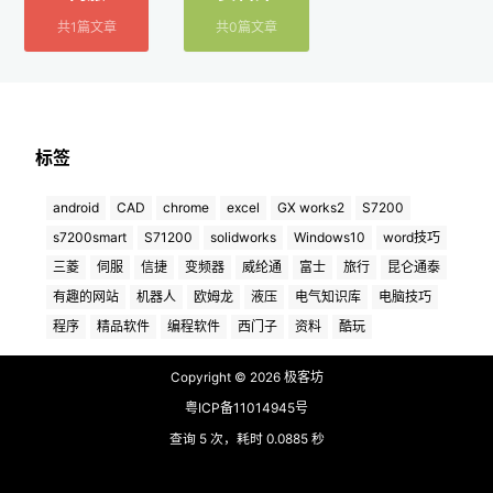
共1篇文章
共0篇文章
标签
android
CAD
chrome
excel
GX works2
S7200
s7200smart
S71200
solidworks
Windows10
word技巧
三菱
伺服
信捷
变频器
威纶通
富士
旅行
昆仑通泰
有趣的网站
机器人
欧姆龙
液压
电气知识库
电脑技巧
程序
精品软件
编程软件
西门子
资料
酷玩
极客坊
Copyright © 2026
粤ICP备11014945号
查询 5 次，耗时 0.0885 秒