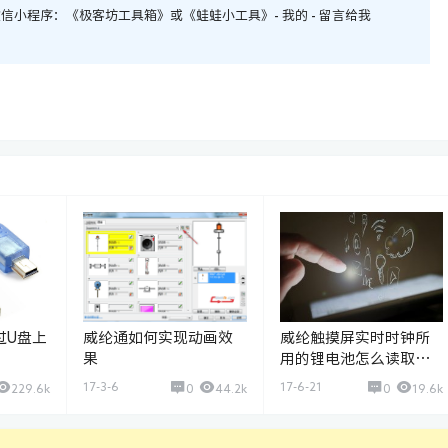
小程序：《极客坊工具箱》或《蛙蛙小工具》- 我的 - 留言给我
过U盘上
威纶通如何实现动画效
威纶触摸屏实时时钟所
果
用的锂电池怎么读取其
电压值
17-3-6
17-6-21
229.6k
0
44.2k
0
19.6k