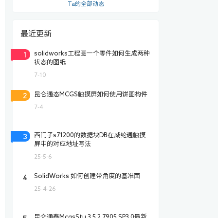
Ta的全部动态
最近更新
1
solidworks工程图一个零件如何生成两种
状态的图纸
7-10
2
昆仑通态MCGS触摸屏如何使用饼图构件
7-4
3
西门子s71200的数据块DB在威纶通触摸
屏中的对应地址写法
25-5-6
4
SolidWorks 如何创建带角度的基准面
25-4-26
5
昆仑通泰McgsStu 3.5.2.7905 SP3.0最新