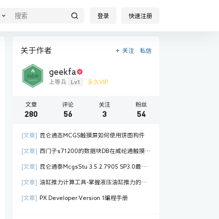
登录
快速注册
关于作者
关注
私信
geekfa
Lv1
上等兵
永久VIP
文章
评论
关注
粉丝
280
56
3
54
[文章]
昆仑通态MCGS触摸屏如何使用饼图构件
[文章]
西门子s71200的数据块DB在威纶通触摸屏
中的对应地址写法
[文章]
昆仑通泰McgsStu 3.5.2.7905 SP3.0最新
组态软件
[文章]
油缸推力计算工具-掌握液压油缸推力的必
备神器
[文章]
PX Developer Version 1编程手册