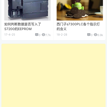
如何判断数据是否写入了
西门子s7300PLC各个指示灯
S7200的EEPROM
的含义
17-4-25
18-2-28
0
7.7k
0
6.9k