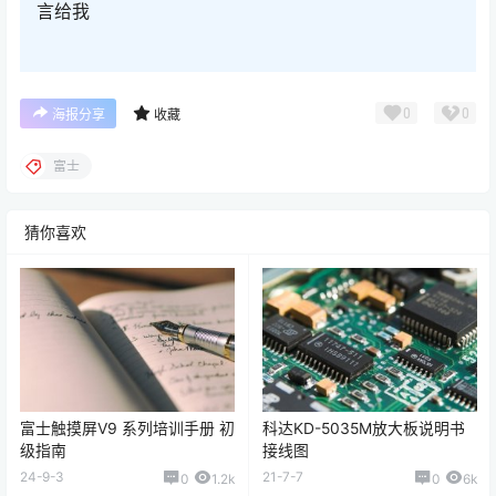
言给我
0
0
海报分享
收藏
富士
猜你喜欢
富士触摸屏V9 系列培训手册 初
科达KD-5035M放大板说明书
级指南
接线图
24-9-3
21-7-7
0
1.2k
0
6k