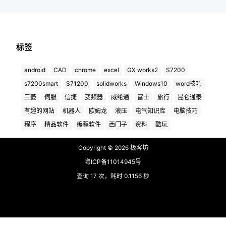
标签
android
CAD
chrome
excel
GX works2
S7200
s7200smart
S71200
solidworks
Windows10
word技巧
三菱
伺服
信捷
变频器
威纶通
富士
旅行
昆仑通泰
有趣的网站
机器人
欧姆龙
液压
电气知识库
电脑技巧
程序
精品软件
编程软件
西门子
资料
酷玩
极客坊
Copyright © 2026
粤ICP备11014945号
查询 17 次，耗时 0.1156 秒