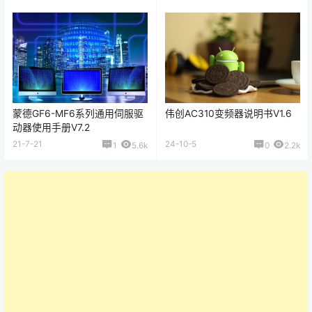
蒙德GF6-MF6系列通用伺服驱
伟创AC310变频器说明书V1.6
动器使用手册V7.2
21-7-21
24-10-5
1
5.6k
0
2.2k